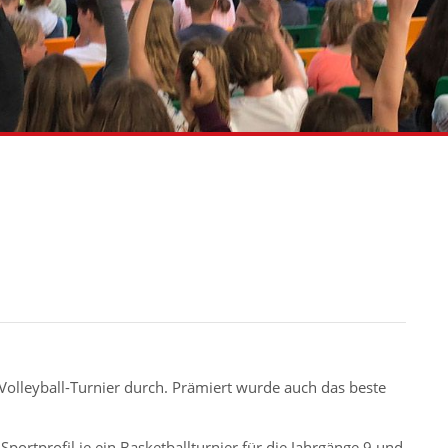
olleyball-Turnier durch. Prämiert wurde auch das beste
portprofil je ein Basketballturnier für die Jahrgänge 9 und