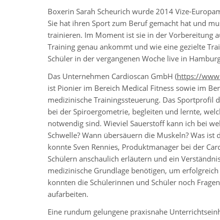
Boxerin Sarah Scheurich wurde 2014 Vize-Europamei
Sie hat ihren Sport zum Beruf gemacht hat und mu
trainieren. Im Moment ist sie in der Vorbereitung
Training genau ankommt und wie eine gezielte Trai
Schüler in der vergangenen Woche live in Hamburg
Das Unternehmen Cardioscan GmbH (
https://www
ist Pionier im Bereich Medical Fitness sowie im Be
medizinische Trainingssteuerung. Das Sportprofil d
bei der Spiroergometrie, begleiten und lernte, wel
notwendig sind. Wieviel Sauerstoff kann ich bei w
Schwelle? Wann übersäuern die Muskeln? Was ist de
konnte Sven Rennies, Produktmanager bei der Ca
Schülern anschaulich erläutern und ein Verständni
medizinische Grundlage benötigen, um erfolgreich
konnten die Schülerinnen und Schüler noch Frage
aufarbeiten.
Eine rundum gelungene praxisnahe Unterrichtseinhe