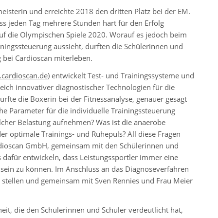
sterin und erreichte 2018 den dritten Platz bei der EM.
ss jeden Tag mehrere Stunden hart für den Erfolg
 auf die Olympischen Spiele 2020. Worauf es jedoch beim
ningssteuerung aussieht, durften die Schülerinnen und
 bei Cardioscan miterleben.
.cardioscan.de
) entwickelt Test- und Trainingssysteme und
reich innovativer diagnostischer Technologien für die
urfte die Boxerin bei der Fitnessanalyse, genauer gesagt
che Parameter für die individuelle Trainingssteuerung
elcher Belastung aufnehmen? Was ist die anaerobe
r optimale Trainings- und Ruhepuls? All diese Fragen
rdioscan GmbH, gemeinsam mit den Schülerinnen und
s dafür entwickeln, dass Leistungssportler immer eine
 sein zu können. Im Anschluss an das Diagnoseverfahren
n stellen und gemeinsam mit Sven Rennies und Frau Meier
it, die den Schülerinnen und Schüler verdeutlicht hat,